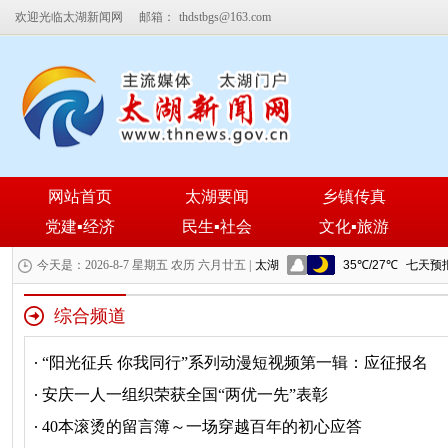
欢迎光临太湖新闻网
邮箱：
thdstbgs@163.com
网站首页
太湖要闻
乡镇传真
党建▪经济
民生▪社会
文化▪旅游
今天是：2026-8-7 星期五 农历 六月廿五 |
综合频道
“阳光征兵 你我同行”系列动漫短视频第一辑：应征报名
安庆一人一组织荣获全国“两优一先”表彰
40本滚烫的留言簿～一场穿越百年的初心应答