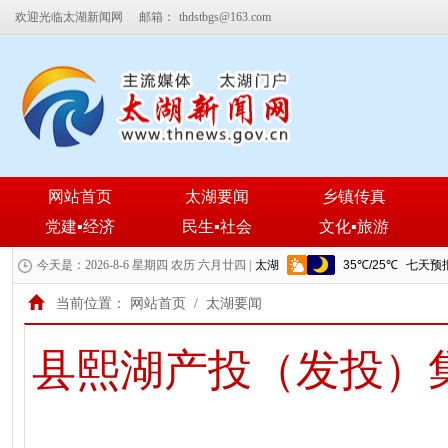
欢迎光临太湖新闻网
邮箱：
thdstbgs@163.com
网站首页
太湖要闻
乡镇传真
党建▪经济
民生▪社会
文化▪旅游
今天是：2026-8-6 星期四 农历 六月廿四 |
当前位置：
网站首页
/
太湖要闻
县熙湖产投（发投）