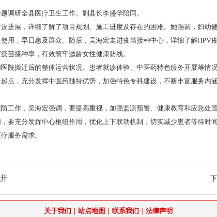
专题调研全县医疗卫生工作。副县长李盛华陪同。
建设进展，详细了解了项目规划、施工进度及存在的困难。她强调，妇幼
使用，早日惠及群众。随后，吴海宏走进疫苗接种中心，详细了解HPV
V疫苗接种率，有效筑牢适龄女性健康防线。
问医院搬迁后的整体运营状况、患者就诊体验、中医药特色服务开展等情
起点，充分发挥中医药独特优势，加强特色专科建设，不断丰富服务内涵
预防工作，吴海宏强调，要提高重视，加强监测预警、健康教育和应急处
调，要充分发挥中心枢纽作用，优化上下联动机制，切实减少患者等待时
医疗服务需求。
开
|
|
|
关于我们
站点地图
联系我们
法律声明