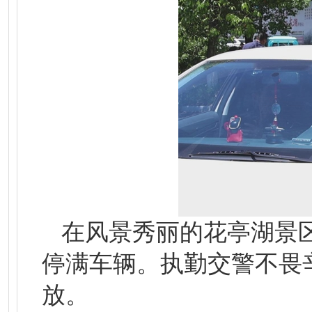
在风景秀丽的花亭湖景
停满车辆。执勤交警不畏
放。